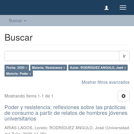
Camb
naveg
Buscar
Buscar
Ir
Fecha: 2020 ×
Materia: Resistance ×
Autor: RODRÍGUEZ ANGULO, José ×
Materia: Poder ×
Mostrar filtros avanzados
Mostrando ítems 1-1 de 1
Poder y resistencia: reflexiones sobre las prácticas
de consumo a partir de relatos de hombres jóvenes
universitarios
ARIAS LAGOS, Loreto
;
RODRÍGUEZ ANGULO, José
(
Universidad
del Zulia
,
2020-11-20
)