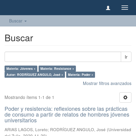
Camb
naveg
Buscar
Buscar
Ir
Materia: Jóvenes ×
Materia: Resistance ×
Autor: RODRÍGUEZ ANGULO, José ×
Materia: Poder ×
Mostrar filtros avanzados
Mostrando ítems 1-1 de 1
Poder y resistencia: reflexiones sobre las prácticas
de consumo a partir de relatos de hombres jóvenes
universitarios
ARIAS LAGOS, Loreto
;
RODRÍGUEZ ANGULO, José
(
Universidad
del Zulia
,
2020-11-20
)