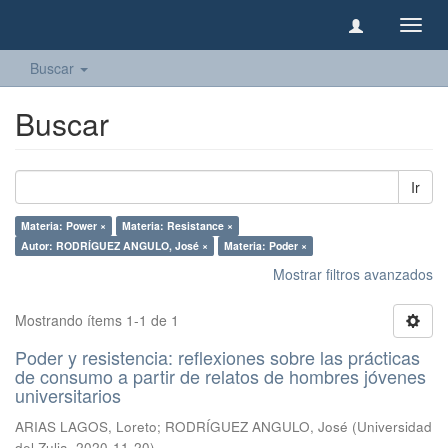
Camb
naveg
Buscar
Buscar
Ir
Materia: Power ×
Materia: Resistance ×
Autor: RODRÍGUEZ ANGULO, José ×
Materia: Poder ×
Mostrar filtros avanzados
Mostrando ítems 1-1 de 1
Poder y resistencia: reflexiones sobre las prácticas
de consumo a partir de relatos de hombres jóvenes
universitarios
ARIAS LAGOS, Loreto
;
RODRÍGUEZ ANGULO, José
(
Universidad
del Zulia
,
2020-11-20
)