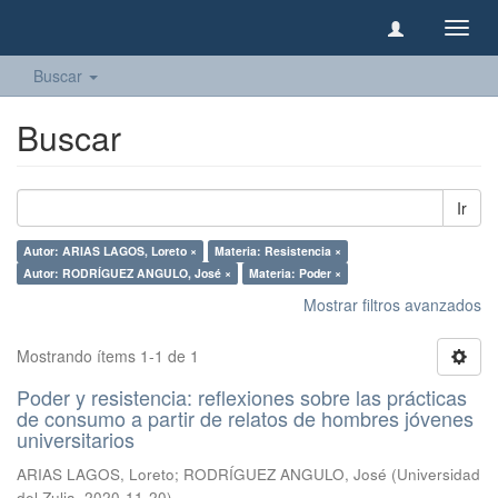
Camb
naveg
Buscar
Buscar
Ir
Autor: ARIAS LAGOS, Loreto ×
Materia: Resistencia ×
Autor: RODRÍGUEZ ANGULO, José ×
Materia: Poder ×
Mostrar filtros avanzados
Mostrando ítems 1-1 de 1
Poder y resistencia: reflexiones sobre las prácticas
de consumo a partir de relatos de hombres jóvenes
universitarios
ARIAS LAGOS, Loreto
;
RODRÍGUEZ ANGULO, José
(
Universidad
del Zulia
,
2020-11-20
)