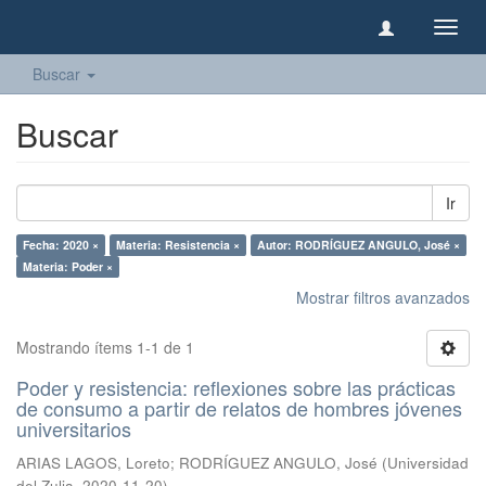
Camb
naveg
Buscar
Buscar
Ir
Fecha: 2020 ×
Materia: Resistencia ×
Autor: RODRÍGUEZ ANGULO, José ×
Materia: Poder ×
Mostrar filtros avanzados
Mostrando ítems 1-1 de 1
Poder y resistencia: reflexiones sobre las prácticas
de consumo a partir de relatos de hombres jóvenes
universitarios
ARIAS LAGOS, Loreto
;
RODRÍGUEZ ANGULO, José
(
Universidad
del Zulia
,
2020-11-20
)