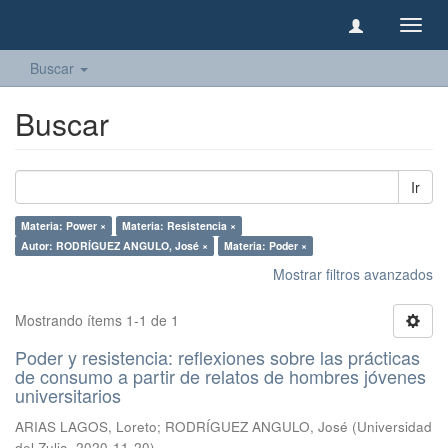
Camb
naveg
Buscar
Buscar
Ir
Materia: Power ×
Materia: Resistencia ×
Autor: RODRÍGUEZ ANGULO, José ×
Materia: Poder ×
Mostrar filtros avanzados
Mostrando ítems 1-1 de 1
Poder y resistencia: reflexiones sobre las prácticas
de consumo a partir de relatos de hombres jóvenes
universitarios
ARIAS LAGOS, Loreto
;
RODRÍGUEZ ANGULO, José
(
Universidad
del Zulia
,
2020-11-20
)