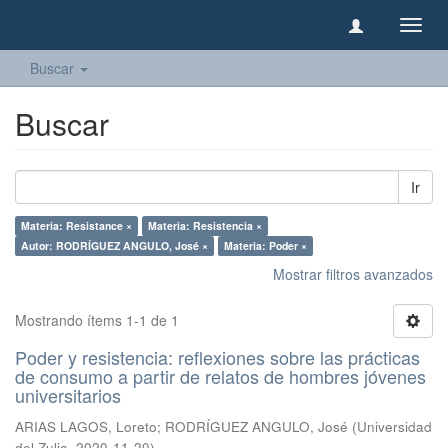
Camb
naveg
Buscar
Buscar
Ir
Materia: Resistance ×
Materia: Resistencia ×
Autor: RODRÍGUEZ ANGULO, José ×
Materia: Poder ×
Mostrar filtros avanzados
Mostrando ítems 1-1 de 1
Poder y resistencia: reflexiones sobre las prácticas
de consumo a partir de relatos de hombres jóvenes
universitarios
ARIAS LAGOS, Loreto
;
RODRÍGUEZ ANGULO, José
(
Universidad
del Zulia
,
2020-11-20
)