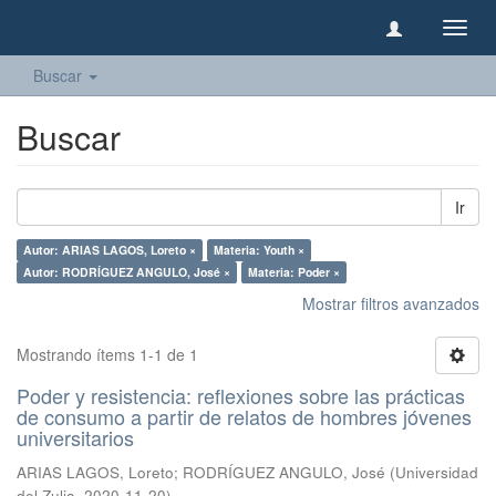
Camb
naveg
Buscar
Buscar
Ir
Autor: ARIAS LAGOS, Loreto ×
Materia: Youth ×
Autor: RODRÍGUEZ ANGULO, José ×
Materia: Poder ×
Mostrar filtros avanzados
Mostrando ítems 1-1 de 1
Poder y resistencia: reflexiones sobre las prácticas
de consumo a partir de relatos de hombres jóvenes
universitarios
ARIAS LAGOS, Loreto
;
RODRÍGUEZ ANGULO, José
(
Universidad
del Zulia
,
2020-11-20
)