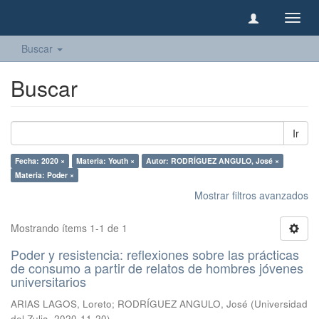
Camb
naveg
Buscar
Buscar
Ir
Fecha: 2020 ×
Materia: Youth ×
Autor: RODRÍGUEZ ANGULO, José ×
Materia: Poder ×
Mostrar filtros avanzados
Mostrando ítems 1-1 de 1
Poder y resistencia: reflexiones sobre las prácticas
de consumo a partir de relatos de hombres jóvenes
universitarios
ARIAS LAGOS, Loreto
;
RODRÍGUEZ ANGULO, José
(
Universidad
del Zulia
,
2020-11-20
)