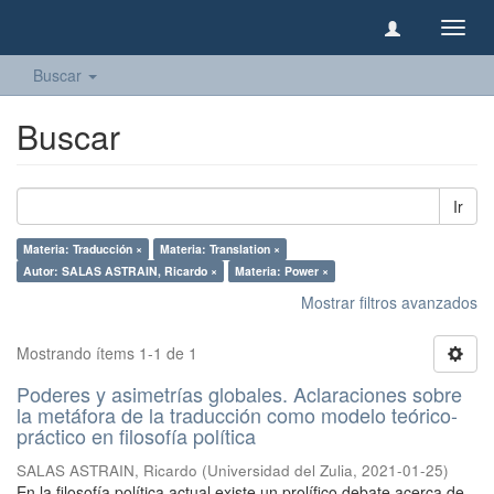
Camb
naveg
Buscar
Buscar
Ir
Materia: Traducción ×
Materia: Translation ×
Autor: SALAS ASTRAIN, Ricardo ×
Materia: Power ×
Mostrar filtros avanzados
Mostrando ítems 1-1 de 1
Poderes y asimetrías globales. Aclaraciones sobre
la metáfora de la traducción como modelo teórico-
práctico en filosofía política
SALAS ASTRAIN, Ricardo
(
Universidad del Zulia
,
2021-01-25
)
En la filosofía política actual existe un prolífico debate acerca de