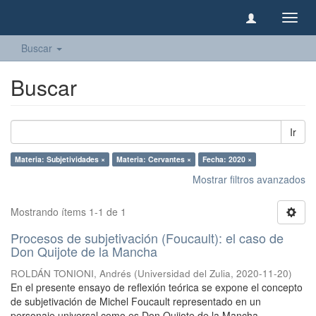
Camb
naveg
Buscar
Buscar
Ir
Materia: Subjetividades ×
Materia: Cervantes ×
Fecha: 2020 ×
Mostrar filtros avanzados
Mostrando ítems 1-1 de 1
Procesos de subjetivación (Foucault): el caso de
Don Quijote de la Mancha
ROLDÁN TONIONI, Andrés
(
Universidad del Zulia
,
2020-11-20
)
En el presente ensayo de reflexión teórica se expone el concepto
de subjetivación de Michel Foucault representado en un
personaje universal como es Don Quijote de la Mancha.