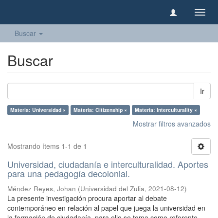
Camb
naveg
Buscar
Buscar
Ir
Materia: Universidad ×
Materia: Citizenship ×
Materia: Interculturality ×
Mostrar filtros avanzados
Mostrando ítems 1-1 de 1
Universidad, ciudadanía e interculturalidad. Aportes
para una pedagogía decolonial.
Méndez Reyes, Johan
(
Universidad del Zulia
,
2021-08-12
)
La presente investigación procura aportar al debate
contemporáneo en relación al papel que juega la universidad en
la formación de ciudadanía, para ello se toma como referente