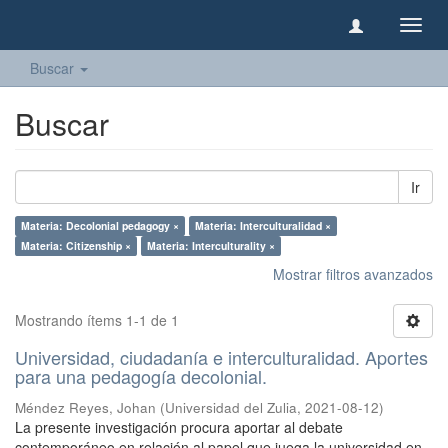
Camb
naveg
Buscar
Buscar
Ir
Materia: Decolonial pedagogy ×
Materia: Interculturalidad ×
Materia: Citizenship ×
Materia: Interculturality ×
Mostrar filtros avanzados
Mostrando ítems 1-1 de 1
Universidad, ciudadanía e interculturalidad. Aportes
para una pedagogía decolonial.
Méndez Reyes, Johan
(
Universidad del Zulia
,
2021-08-12
)
La presente investigación procura aportar al debate
contemporáneo en relación al papel que juega la universidad en