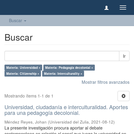
Camb
naveg
Buscar
Buscar
Ir
Materia: Universidad ×
Materia: Pedagogía decolonial ×
Materia: Citizenship ×
Materia: Interculturality ×
Mostrar filtros avanzados
Mostrando ítems 1-1 de 1
Universidad, ciudadanía e interculturalidad. Aportes
para una pedagogía decolonial.
Méndez Reyes, Johan
(
Universidad del Zulia
,
2021-08-12
)
La presente investigación procura aportar al debate
contemporáneo en relación al papel que juega la universidad en