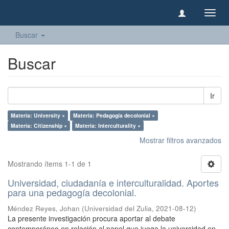
Camb
naveg
Buscar
Buscar
Ir
Materia: University ×
Materia: Pedagogía decolonial ×
Materia: Citizenship ×
Materia: Interculturality ×
Mostrar filtros avanzados
Mostrando ítems 1-1 de 1
Universidad, ciudadanía e interculturalidad. Aportes
para una pedagogía decolonial.
Méndez Reyes, Johan
(
Universidad del Zulia
,
2021-08-12
)
La presente investigación procura aportar al debate
contemporáneo en relación al papel que juega la universidad en