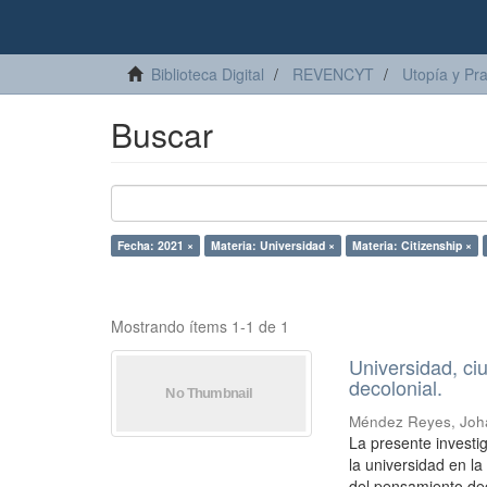
Biblioteca Digital
REVENCYT
Utopía y Pr
Buscar
Fecha: 2021 ×
Materia: Universidad ×
Materia: Citizenship ×
Mostrando ítems 1-1 de 1
Universidad, ci
decolonial.
Méndez Reyes, Joh
La presente investi
la universidad en l
del pensamiento deco