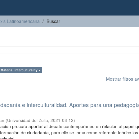
axis Latinoamericana
Buscar
Materia: Interculturality ×
Mostrar filtros 
udadanía e interculturalidad. Aportes para una pedagogí
an
(
Universidad del Zulia
,
2021-08-12
)
gación procura aportar al debate contemporáneo en relación al papel 
a formación de ciudadanía, para ello se toma como referente teórico los
lonial ...