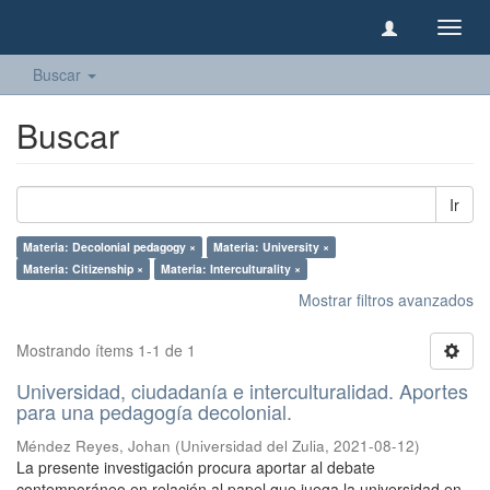
Camb
naveg
Buscar
Buscar
Ir
Materia: Decolonial pedagogy ×
Materia: University ×
Materia: Citizenship ×
Materia: Interculturality ×
Mostrar filtros avanzados
Mostrando ítems 1-1 de 1
Universidad, ciudadanía e interculturalidad. Aportes
para una pedagogía decolonial.
Méndez Reyes, Johan
(
Universidad del Zulia
,
2021-08-12
)
La presente investigación procura aportar al debate
contemporáneo en relación al papel que juega la universidad en