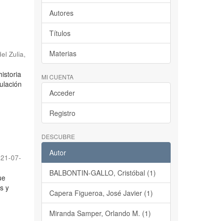
Autores
Títulos
Materias
el Zulia
,
historia
MI CUENTA
culación
Acceder
Registro
DESCUBRE
Autor
21-07-
BALBONTIN-GALLO, Cristóbal (1)
ue
s y
Capera Figueroa, José Javier (1)
Miranda Samper, Orlando M. (1)