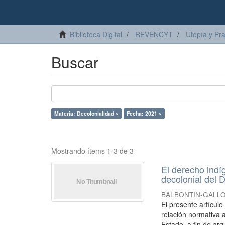
Biblioteca Digital
REVENCYT
Utopía y Pr
Buscar
Materia: Decolonialidad ×
Fecha: 2021 ×
Mostrando ítems 1-3 de 3
El derecho indí
decolonial del D
BALBONTIN-GALLO, 
El presente artícul
relación normativa a
Estado, a fin de arg