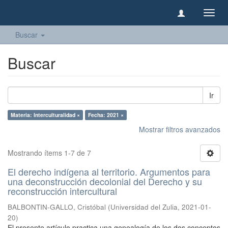
Camb
naveg
Buscar
Buscar
Ir
Materia: Interculturalidad ×
Fecha: 2021 ×
Mostrar filtros avanzados
Mostrando ítems 1-7 de 7
El derecho indígena al territorio. Argumentos para
una deconstrucción decolonial del Derecho y su
reconstrucción intercultural
BALBONTIN-GALLO, Cristóbal
(
Universidad del Zulia
,
2021-01-
20
)
El presente artículo practica una genealogía de los dos conceptos