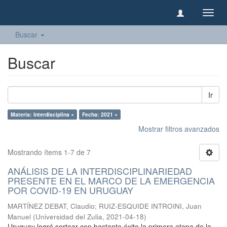
Camb
naveg
Buscar
Buscar
Ir
Materia: Interdisciplina ×
Fecha: 2021 ×
Mostrar filtros avanzados
Mostrando ítems 1-7 de 7
ANÁLISIS DE LA INTERDISCIPLINARIEDAD
PRESENTE EN EL MARCO DE LA EMERGENCIA
POR COVID-19 EN URUGUAY
MARTÍNEZ DEBAT, Claudio
;
RUIZ-ESQUIDE INTROINI, Juan
Manuel
(
Universidad del Zulia
,
2021-04-18
)
Uruguay logró sortear con bastante éxito la primera etapa de la