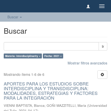
Camb
naveg
Buscar
Buscar
Ir
Materia: Interdisciplinarity ×
Fecha: 2021 ×
Mostrar filtros avanzados
Mostrando ítems 1-6 de 6
APORTES PARA LOS ESTUDIOS SOBRE
INTERDISCIPLINA Y TRANSDISCIPLINA:
MODALIDADES, ESTRATEGIAS Y FACTORES
PARA LA INTEGRACIÓN
VIENNI BAPTISTA, Bianca
;
GOÑI MAZZITELLI, Maria
(
Universidad
del Zulia
,
2021-04-17
)