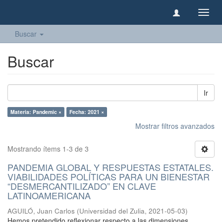
Camb
naveg
Buscar
Buscar
Ir
Materia: Pandemic ×
Fecha: 2021 ×
Mostrar filtros avanzados
Mostrando ítems 1-3 de 3
PANDEMIA GLOBAL Y RESPUESTAS ESTATALES.
VIABILIDADES POLÍTICAS PARA UN BIENESTAR
“DESMERCANTILIZADO” EN CLAVE
LATINOAMERICANA
AGUILÓ, Juan Carlos
(
Universidad del Zulia
,
2021-05-03
)
Hemos pretendido reflexionar respecto a las dimensiones