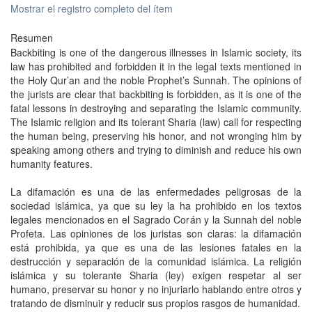
Mostrar el registro completo del ítem
Resumen
Backbiting is one of the dangerous illnesses in Islamic society, its
law has prohibited and forbidden it in the legal texts mentioned in
the Holy Qur’an and the noble Prophet’s Sunnah. The opinions of
the jurists are clear that backbiting is forbidden, as it is one of the
fatal lessons in destroying and separating the Islamic community.
The Islamic religion and its tolerant Sharia (law) call for respecting
the human being, preserving his honor, and not wronging him by
speaking among others and trying to diminish and reduce his own
humanity features.
La difamación es una de las enfermedades peligrosas de la
sociedad islámica, ya que su ley la ha prohibido en los textos
legales mencionados en el Sagrado Corán y la Sunnah del noble
Profeta. Las opiniones de los juristas son claras: la difamación
está prohibida, ya que es una de las lesiones fatales en la
destrucción y separación de la comunidad islámica. La religión
islámica y su tolerante Sharia (ley) exigen respetar al ser
humano, preservar su honor y no injuriarlo hablando entre otros y
tratando de disminuir y reducir sus propios rasgos de humanidad.