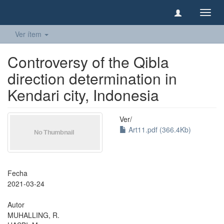
Camb
naveg
Ver ítem
Controversy of the Qibla
direction determination in
Kendari city, Indonesia
Ver/
Art11.pdf (366.4Kb)
Fecha
2021-03-24
Autor
MUHALLING, R.