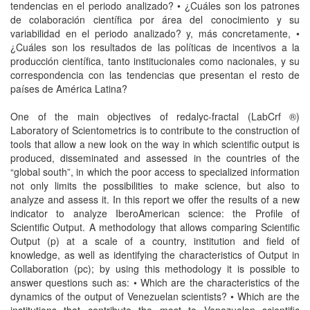
tendencias en el periodo analizado? • ¿Cuáles son los patrones
de colaboración científica por área del conocimiento y su
variabilidad en el periodo analizado? y, más concretamente, •
¿Cuáles son los resultados de las políticas de incentivos a la
producción científica, tanto institucionales como nacionales, y su
correspondencia con las tendencias que presentan el resto de
países de América Latina?
One of the main objectives of redalyc-fractal (LabCrf ®)
Laboratory of Scientometrics is to contribute to the construction of
tools that allow a new look on the way in which scientific output is
produced, disseminated and assessed in the countries of the
“global south”, in which the poor access to specialized information
not only limits the possibilities to make science, but also to
analyze and assess it. In this report we offer the results of a new
indicator to analyze IberoAmerican science: the Profile of
Scientific Output. A methodology that allows comparing Scientific
Output (p) at a scale of a country, institution and field of
knowledge, as well as identifying the characteristics of Output in
Collaboration (pc); by using this methodology it is possible to
answer questions such as: • Which are the characteristics of the
dynamics of the output of Venezuelan scientists? • Which are the
institutions that contribute the most to Venezuelan scientific