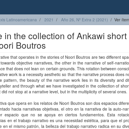
axis Latinoamericana
2021
Año 26, Nº Extra 2 (2021)
Ver íte
e in the collection of Ankawi short
Noori Boutros
ative that operates in the stories of Noori Boutros are two different sp
towards objective narratives, the other in the narrative of self-narrati
ace that does not lean on certain grounds. This rotation between consc
ative work is a necessity aesthetic so that the narrative process does no
 pattern, the beauty of the narrative work lies in its diversity and di
yteller and through what we have investigated in the collection of short
t did not stop at a narrative level, but in the multiplicity of several ones.
tiva que opera en los relatos de Noori Boutros son dos espacios difer
ntado hacia narrativas objetivas, el otro en la narrativa de la auto-nar
er espacio que no se apoya en ciertos fundamentos. Esta rotaci
ias en el trabajo narrativo es una necesidad estética, para que el p
 en el mismo patrón, la belleza del trabajo narrativo radica en su div