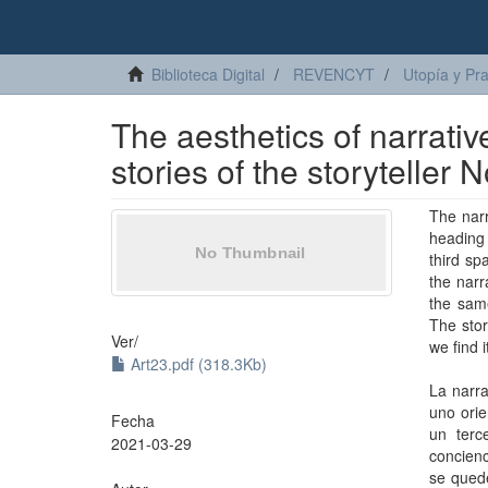
Biblioteca Digital
REVENCYT
Utopía y Pr
The aesthetics of narrativ
stories of the storyteller 
The narr
heading 
third sp
the narr
the same
The stor
Ver/
we find i
Art23.pdf (318.3Kb)
La narra
uno orie
Fecha
un terc
2021-03-29
concienc
se quede