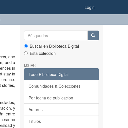
Login
m
Buscar en Biblioteca Digital
Esta colección
aces, one
on, and a
LISTAR
iences in
t stay in
Todo Biblioteca Digital
fference.
 stories,
Comunidades & Colecciones
Por fecha de publicación
enciados,
ración, y
Autores
ón entre
roceso no
Títulos
ersidad y