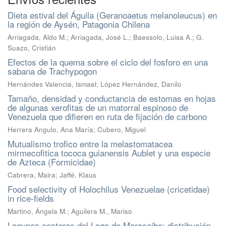
Dieta estival del Águila (Geranoaetus melanoleucus) en
la región de Aysén, Patagonia Chilena
Arriagada, Aldo M.; Arriagada, José L.; Baessolo, Luisa A.; G.
Suazo, Cristián
Efectos de la quema sobre el ciclo del fosforo en una
sabana de Trachypogon
Hernándes Valencia, Ismael; López Hernández, Danilo
Tamaño, densidad y conductancia de estomas en hojas
de algunas xerofitas de un matorral espinoso de
Venezuela que difieren en ruta de fijación de carbono
Herrera Angulo, Ana María; Cubero, Miguel
Mutualismo trofico entre la melastomatacea
mirmecofitica tococa guianensis Aublet y una especie
de Azteca (Formicidae)
Cabrera, Maira; Jaffé, Klaus
Food selectivity of Holochilus Venezuelae (cricetidae)
in rice-fields
Martino, Ángela M.; Aguilera M., Mariso
Lagunas costeras del Lago de Maracaibo: distribución,