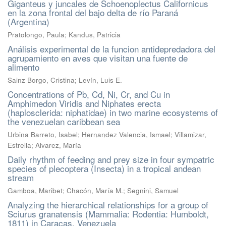
Giganteus y juncales de Schoenoplectus Californicus
en la zona frontal del bajo delta de río Paraná
(Argentina)
Pratolongo, Paula; Kandus, Patricia
Análisis experimental de la funcion antidepredadora del
agrupamiento en aves que visitan una fuente de
alimento
Sainz Borgo, Cristina; Levín, Luis E.
Concentrations of Pb, Cd, Ni, Cr, and Cu in
Amphimedon Viridis and Niphates erecta
(haplosclerida: niphatidae) in two marine ecosystems of
the venezuelan caribbean sea
Urbina Barreto, Isabel; Hernandez Valencia, Ismael; Villamizar,
Estrella; Alvarez, María
Daily rhythm of feeding and prey size in four sympatric
species of plecoptera (Insecta) in a tropical andean
stream
Gamboa, Maribet; Chacón, María M.; Segnini, Samuel
Analyzing the hierarchical relationships for a group of
Sciurus granatensis (Mammalia: Rodentia: Humboldt,
1811) in Caracas, Venezuela