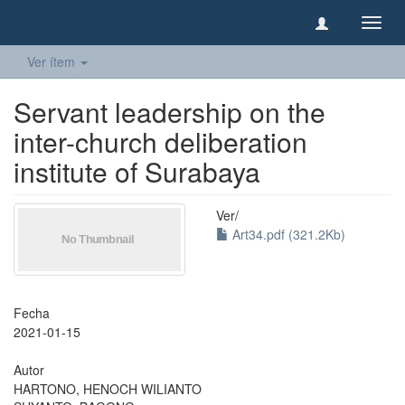
Camb
naveg
Ver ítem
Servant leadership on the
inter-church deliberation
institute of Surabaya
Ver/
Art34.pdf (321.2Kb)
Fecha
2021-01-15
Autor
HARTONO, HENOCH WILIANTO