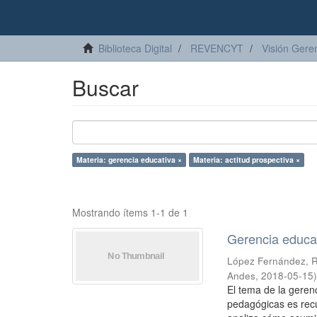
Biblioteca Digital
REVENCYT
Visión Geren
Buscar
Materia: gerencia educativa ×
Materia: actitud prospectiva ×
Mostrando ítems 1-1 de 1
Gerencia educat
López Fernández, 
Andes
,
2018-05-15
El tema de la geren
pedagógicas es recu