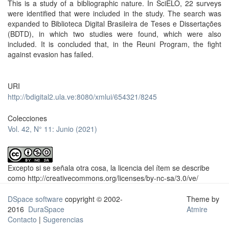
This is a study of a bibliographic nature. In SciELO, 22 surveys
were identified that were included in the study. The search was
expanded to Biblioteca Digital Brasileira de Teses e Dissertações
(BDTD), in which two studies were found, which were also
included. It is concluded that, in the Reuni Program, the fight
against evasion has failed.
URI
http://bdigital2.ula.ve:8080/xmlui/654321/8245
Colecciones
Vol. 42, N° 11: Junio (2021)
Excepto si se señala otra cosa, la licencia del ítem se describe
como http://creativecommons.org/licenses/by-nc-sa/3.0/ve/
DSpace software
copyright © 2002-
Theme by
2016
DuraSpace
Atmire
Contacto
|
Sugerencias