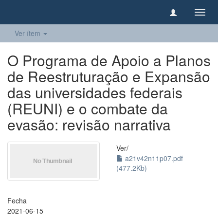
Camb
naveg
Ver ítem
O Programa de Apoio a Planos
de Reestruturação e Expansão
das universidades federais
(REUNI) e o combate da
evasão: revisão narrativa
Ver/
a21v42n11p07.pdf
(477.2Kb)
Fecha
2021-06-15