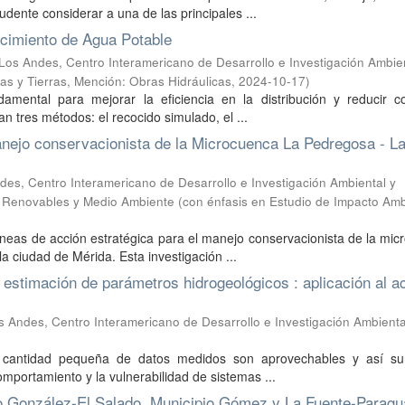
udente considerar a una de las principales ...
cimiento de Agua Potable
Los Andes, Centro Interamericano de Desarrollo e Investigación Ambien
uas y Tierras, Mención: Obras Hidráulicas
,
2024-10-17
)
mental para mejorar la eficiencia en la distribución y reducir c
n tres métodos: el recocido simulado, el ...
anejo conservacionista de la Microcuenca La Pedregosa - L
des, Centro Interamericano de Desarrollo e Investigación Ambiental y
es Renovables y Medio Ambiente (con énfasis en Estudio de Impacto Amb
íneas de acción estratégica para el manejo conservacionista de la mi
 ciudad de Mérida. Esta investigación ...
a estimación de parámetros hidrogeológicos : aplicación al a
s Andes, Centro Interamericano de Desarrollo e Investigación Ambienta
a cantidad pequeña de datos medidos son aprovechables y así su
omportamiento y la vulnerabilidad de sistemas ...
ro González-El Salado, Municipio Gómez y La Fuente-Paragu