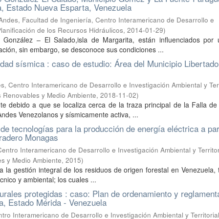
ta, Estado Nueva Esparta, Venezuela
Andes, Facultad de Ingeniería, Centro Interamericano de Desarrollo e
Planificación de los Recursos Hidráulicos
,
2014-01-29
)
González – El Salado,isla de Margarita, están influenciados por 
ación, sin embargo, se desconoce sus condiciones ...
idad sísmica : caso de estudio: Área del Municipio Libertado
, Centro Interamericano de Desarrollo e Investigación Ambiental y Terr
es Renovables y Medio Ambiente
,
2018-11-02
)
 debido a que se localiza cerca de la traza principal de la Falla d
Andes Venezolanos y sísmicamente activa, ...
e tecnologías para la producción de energía eléctrica a par
erradero Monagas
ntro Interamericano de Desarrollo e Investigación Ambiental y Territor
es y Medio Ambiente
,
2015
)
 a la gestión integral de los residuos de origen forestal en Venezuela
cnico y ambiental; los cuales ...
urales protegidas : caso: Plan de ordenamiento y reglament
ta, Estado Mérida - Venezuela
ro Interamericano de Desarrollo e Investigación Ambiental y Territorial