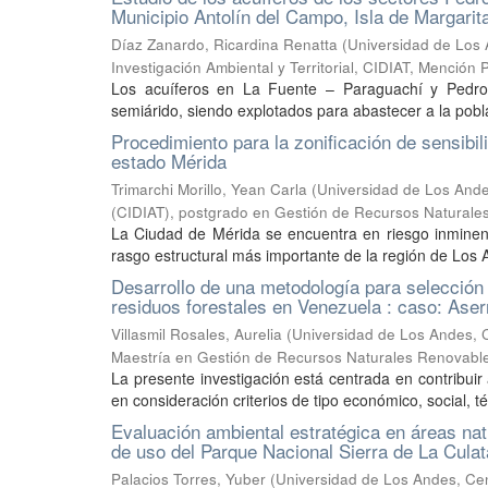
Municipio Antolín del Campo, Isla de Margari
Díaz Zanardo, Ricardina Renatta
(
Universidad de Los 
Investigación Ambiental y Territorial, CIDIAT, Mención 
Los acuíferos en La Fuente – Paraguachí y Pedro 
semiárido, siendo explotados para abastecer a la pobl
Procedimiento para la zonificación de sensibil
estado Mérida
Trimarchi Morillo, Yean Carla
(
Universidad de Los Andes
(CIDIAT), postgrado en Gestión de Recursos Natural
La Ciudad de Mérida se encuentra en riesgo inminente
rasgo estructural más importante de la región de Los 
Desarrollo de una metodología para selección d
residuos forestales en Venezuela : caso: As
Villasmil Rosales, Aurelia
(
Universidad de Los Andes, Ce
Maestría en Gestión de Recursos Naturales Renovabl
La presente investigación está centrada en contribuir
en consideración criterios de tipo económico, social, té
Evaluación ambiental estratégica en áreas nat
de uso del Parque Nacional Sierra de La Cula
Palacios Torres, Yuber
(
Universidad de Los Andes, Cent