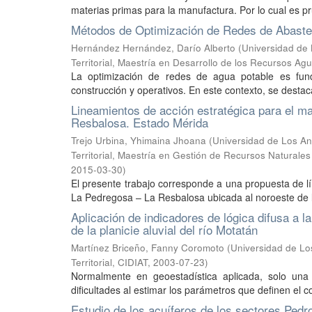
materias primas para la manufactura. Por lo cual es pr
Métodos de Optimización de Redes de Abaste
Hernández Hernández, Darío Alberto
(
Universidad de 
Territorial, Maestría en Desarrollo de los Recursos Ag
La optimización de redes de agua potable es funda
construcción y operativos. En este contexto, se destaca
Lineamientos de acción estratégica para el m
Resbalosa. Estado Mérida
Trejo Urbina, Yhimaina Jhoana
(
Universidad de Los An
Territorial, Maestría en Gestión de Recursos Natural
2015-03-30
)
El presente trabajo corresponde a una propuesta de l
La Pedregosa – La Resbalosa ubicada al noroeste de la
Aplicación de indicadores de lógica difusa a l
de la planicie aluvial del río Motatán
Martínez Briceño, Fanny Coromoto
(
Universidad de Lo
Territorial, CIDIAT
,
2003-07-23
)
Normalmente en geoestadística aplicada, solo un
dificultades al estimar los parámetros que definen el c
Estudio de los acuíferos de los sectores Ped