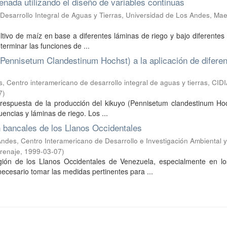
genada utilizando el diseño de variables continuas
Desarrollo Integral de Aguas y Tierras, Universidad de Los Andes, Mae
ultivo de maíz en base a diferentes láminas de riego y bajo diferentes
eterminar las funciones de ...
(Pennisetum Clandestinum Hochst) a la aplicación de difere
 Centro interamericano de desarrollo integral de aguas y tierras, CIDI
7
)
a respuesta de la producción del kikuyo (Pennisetum clandestinum Ho
uencias y láminas de riego. Los ...
n bancales de los Llanos Occidentales
Andes, Centro Interamericano de Desarrollo e Investigación Ambiental y
Drenaje
,
1999-03-07
)
gión de los Llanos Occidentales de Venezuela, especialmente en lo
ecesario tomar las medidas pertinentes para ...