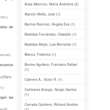
Arias Albornoz, María Andreina (2)
Alarcón Mella, José (1)
tal y
Barrios Ramírez, Ángela Eva (1)
ostos de
Bastidas Fernández, Oswaldo (1)
a
Bastidas Mejía, Luis Bernardo (1)
Blanco, Federico (1)
iental)
,
Bonive Aguilera, Francisco Rafael
crocuenca
(1)
cuífero
Cabrera A., Víctor R. (1)
l y
Cañizares Arango, Sergio Santos
(1)
rgen las
Cerrada Quintero, Richard Andrés
achí,
(1)