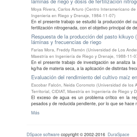
láminas de riego y dosis de fertilización nitro
Moya Rivera, Carlos Arturo
(
Centro Interamericano de 
Ingenieria en Riego y Drenaje
,
1984-11-07
)
En el presente trabajo se estudió la producción del c
fertilización nitrogenada, con el objetivo principal de d
Respuesta de la producción del pasto kikuyo 
láminas y frecuencias de riego
Farias Mora, Freddy Ramón
(
Universidad de Los Andes,
Maestría en Ingeniería de Riego y Drenaje
,
1988-11-0
En el presente trabajo de investigación se analiza l
kg/ha de materia seca, a la aplicación de distintas frec
Evaluación del rendimiento del cultivo maíz e
Escobar Falcón, Neida Coromoto
(
Universidad de los 
Territorial, CIDIAT, Maestría en Ingenieria de Riego y 
El exceso de agua es un problema crítico en la re
pesados y de reducida pendiente, por lo que se hace n
Más
DSpace software
copyright © 2002-2016
DuraSpace