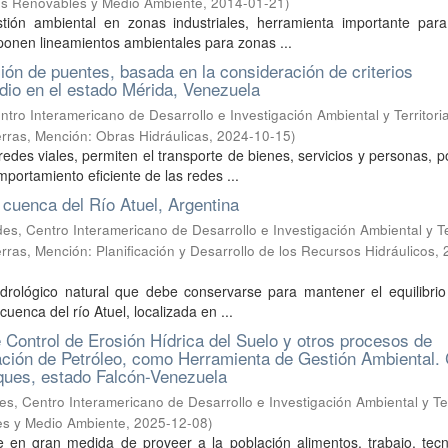
les Renovables y Medio Ambiente
,
2014-01-21
)
tión ambiental en zonas industriales, herramienta importante para
ponen lineamientos ambientales para zonas ...
ión de puentes, basada en la consideración de criterios
udio en el estado Mérida, Venezuela
ro Interamericano de Desarrollo e Investigación Ambiental y Territoria
erras, Mención: Obras Hidráulicas
,
2024-10-15
)
edes viales, permiten el transporte de bienes, servicios y personas, p
portamiento eficiente de las redes ...
a cuenca del Río Atuel, Argentina
s, Centro Interamericano de Desarrollo e Investigación Ambiental y Ter
ras, Mención: Planificación y Desarrollo de los Recursos Hidráulicos
,
idrológico natural que debe conservarse para mantener el equilibrio
cuenca del río Atuel, localizada en ...
 Control de Erosión Hídrica del Suelo y otros procesos de
ción de Petróleo, como Herramienta de Gestión Ambiental.
ques, estado Falcón-Venezuela
s, Centro Interamericano de Desarrollo e Investigación Ambiental y Terr
es y Medio Ambiente
,
2025-12-08
)
 en gran medida de proveer a la población alimentos, trabajo, tecn