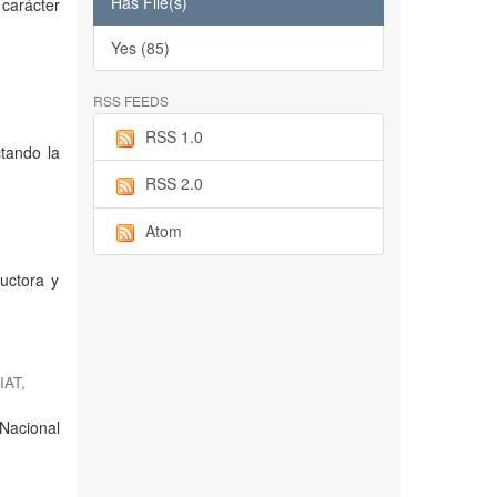
Has File(s)
carácter
Yes (85)
RSS FEEDS
RSS 1.0
ctando la
RSS 2.0
Atom
ductora y
IAT,
 Nacional