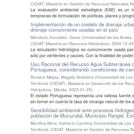
CIDIAT, Maestría en Gestión de Recursos Naturales 
La evaluación ambiental estratégica (EAE) es un 
tempranas de formulación de políticas, planes y progr
Implementación de un modelo de drenaje urbano
drenaje comúnmente usadas en el país
Mendoza González, Oscar
(
Universidad de los Andes, 
CIDIAT, Maestria en Recursos Hidráulicos
,
2004-12-03
La simulación hidrológica es comúnmente usada para
sólo por vertientes y cauces. Con la finalidad de pode
Uso Racional del Recurso Agua Subterránea co
Portuguesa, considerando condiciones de cam
Romero Mejias, Magally Andreina
(
Universidad de Los 
Territorial (CIDIAT), Maestría en Desarrollo de los Re
Hidráulicos, Mérida
,
2023-01-25
)
El estado Portuguesa representa una valiosa fuente 
sin tomar en cuenta la tasa de recarga natural de los ac
Sensibilidad ambiental ante procesos hidroge
población de Mucurubá, Municipio Rangel, Es
Montilva Mora, Katherin Carolina
(
Universidad de Los A
Territorial, CIDIAT, Maestría en Gestión de Recursos 