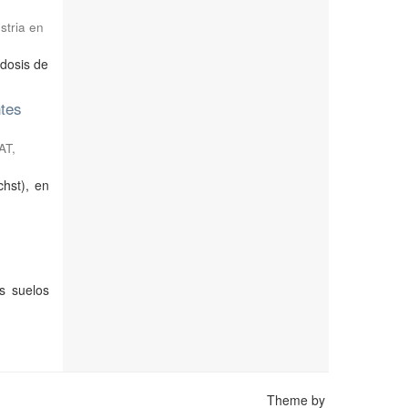
stria en
 dosis de
ntes
AT,
chst), en
s suelos
Theme by