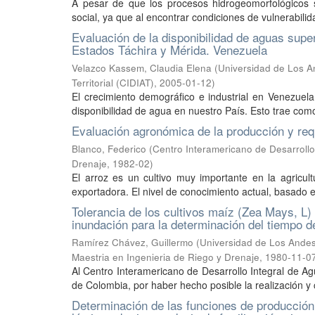
A pesar de que los procesos hidrogeomorfológicos 
social, ya que al encontrar condiciones de vulnerabili
Evaluación de la disponibilidad de aguas super
Estados Táchira y Mérida. Venezuela
Velazco Kassem, Claudia Elena
(
Universidad de Los An
Territorial (CIDIAT)
,
2005-01-12
)
El crecimiento demográfico e industrial en Venezuel
disponibilidad de agua en nuestro País. Esto trae com
Evaluación agronómica de la producción y req
Blanco, Federico
(
Centro Interamericano de Desarrollo 
Drenaje
,
1982-02
)
El arroz es un cultivo muy importante en la agricul
exportadora. El nivel de conocimiento actual, basado en
Tolerancia de los cultivos maíz (Zea Mays, L) 
inundación para la determinación del tiempo d
Ramírez Chávez, Guillermo
(
Universidad de Los Andes,
Maestria en Ingenieria de Riego y Drenaje
,
1980-11-0
Al Centro Interamericano de Desarrollo Integral de 
de Colombia, por haber hecho posible la realización y 
Determinación de las funciones de producción 