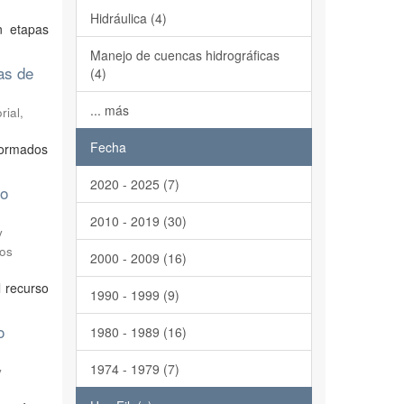
Hidráulica (4)
n etapas
Manejo de cuencas hidrográficas
as de
(4)
... más
rial,
Fecha
formados
2020 - 2025 (7)
do
2010 - 2019 (30)
y
sos
2000 - 2009 (16)
l recurso
1990 - 1999 (9)
o
1980 - 1989 (16)
1974 - 1979 (7)
y