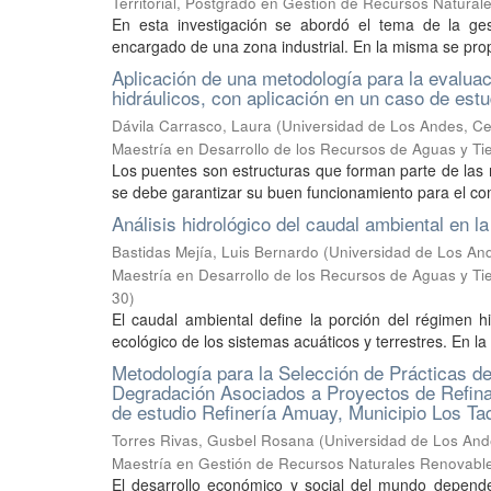
Territorial, Postgrado en Gestión de Recursos Natura
En esta investigación se abordó el tema de la ges
encargado de una zona industrial. En la misma se pro
Aplicación de una metodología para la evaluac
hidráulicos, con aplicación en un caso de est
Dávila Carrasco, Laura
(
Universidad de Los Andes, Cent
Maestría en Desarrollo de los Recursos de Aguas y Ti
Los puentes son estructuras que forman parte de las r
se debe garantizar su buen funcionamiento para el com
Análisis hidrológico del caudal ambiental en l
Bastidas Mejía, Luis Bernardo
(
Universidad de Los Ande
Maestría en Desarrollo de los Recursos de Aguas y Tier
30
)
El caudal ambiental define la porción del régimen h
ecológico de los sistemas acuáticos y terrestres. En la 
Metodología para la Selección de Prácticas de
Degradación Asociados a Proyectos de Refina
de estudio Refinería Amuay, Municipio Los Ta
Torres Rivas, Gusbel Rosana
(
Universidad de Los Ande
Maestría en Gestión de Recursos Naturales Renovabl
El desarrollo económico y social del mundo depende