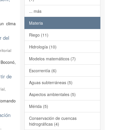
... más
Materia
un clima
Riego (11)
r del
Hidrología (10)
itorial
Modelos matemáticos (7)
e Boconó,
Escorrentía (6)
tir de
Aguas subterráneas (5)
ial,
Aspectos ambientales (5)
, tomando
Mérida (5)
ación
Conservación de cuencas
hidrográficas (4)
,