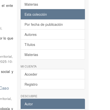
Materias
 el ente
Esta colección
Por fecha de publicación
l,
Autores
or lo que
Títulos
Materias
ritorial,
2025-10-
MI CUENTA
 social y
Acceder
Registro
 Caso
DESCUBRE
itorial,
Autor
ología y