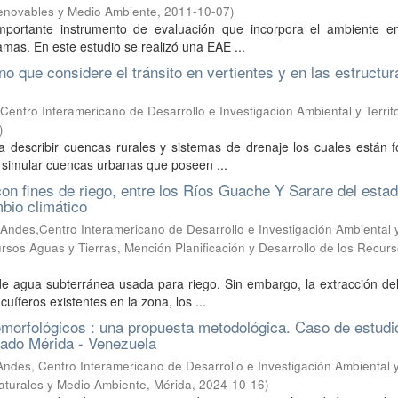
Renovables y Medio Ambiente
,
2011-10-07
)
importante instrumento de evaluación que incorpora el ambiente e
amas. En este estudio se realizó una EAE ...
 que considere el tránsito en vertientes y en las estructur
Centro Interamericano de Desarrollo e Investigación Ambiental y Territo
)
 describir cuencas rurales y sistemas de drenaje los cuales están 
r simular cuencas urbanas que poseen ...
n fines de riego, entre los Ríos Guache Y Sarare del esta
bio climático
Andes,Centro Interamericano de Desarrollo e Investigación Ambiental 
cursos Aguas y Tierras, Mención Planificación y Desarrollo de los Recur
de agua subterránea usada para riego. Sin embargo, la extracción de
uíferos existentes en la zona, los ...
omorfológicos : una propuesta metodológica. Caso de estudi
tado Mérida - Venezuela
ndes, Centro Interamericano de Desarrollo e Investigación Ambiental 
Naturales y Medio Ambiente, Mérida
,
2024-10-16
)