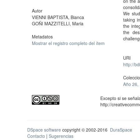
on the a
consolid
Autor
We study
VIENNI BAPTISTA, Bianca
taking i
GOÑI MAZZITELLI, Maria
the inte
the des
Metadatos
challeng
Mostrar el registro completo del ítem
URI
http://b
Colecci
Año 26, 
Excepto si se señala
http://creativecomm
DSpace software
copyright © 2002-2016
DuraSpace
Contacto
|
Sugerencias