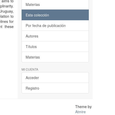
t aims to
Materias
linarity.
 Uruguay,
Esta colección
lation to
lines for
Por fecha de publicación
nt these
Autores
Títulos
Materias
MI CUENTA
Acceder
Registro
Theme by
Atmire