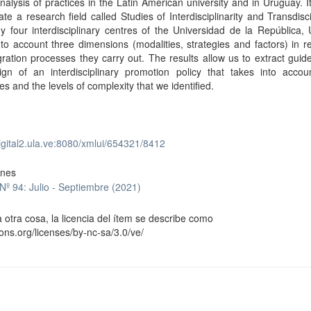
nalysis of practices in the Latin American university and in Uruguay. I
ate a research field called Studies of Interdisciplinarity and Transdiscip
 four interdisciplinary centres of the Universidad de la República,
nto account three dimensions (modalities, strategies and factors) in re
gration processes they carry out. The results allow us to extract guide
ign of an interdisciplinary promotion policy that takes into accou
es and the levels of complexity that we identified.
digital2.ula.ve:8080/xmlui/654321/8412
ones
Nº 94: Julio - Septiembre (2021)
 otra cosa, la licencia del ítem se describe como
ons.org/licenses/by-nc-sa/3.0/ve/