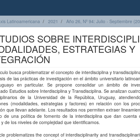
axis Latinoamericana
2021
Año 26, Nº 94: Julio - Septiembre (2
TUDIOS SOBRE INTERDISCIPL
MODALIDADES, ESTRATEGIAS Y
TEGRACIÓN
ículo busca problematizar el concepto de interdisciplina y transdisciplina
isis de las prácticas de investigación en el ámbito universitario latino
uguayo en particular. Se propone consolidar un ámbito de invest
do Estudios sobre Interdisciplina y Transdisciplina. Se analizan cuatr
sciplinarios de la Universidad de la República, Uruguay, atendiend
ones (modalidades, estrategias y factores) en relación con los pro
ión que llevan adelante. Los resultados nos permiten extraer lineamie
ño de una política de fomento de la interdisciplina que dan cuenta 
 y de los niveles de complejidad que identificamos.
icle problematizes the concept of interdisciplinarity and transdisciplinar