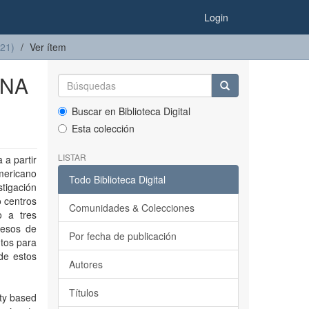
Login
021)
Ver ítem
INA
Buscar en Biblioteca Digital
Esta colección
LISTAR
 a partir
americano
Todo Biblioteca Digital
igación
o centros
Comunidades & Colecciones
o a tres
cesos de
Por fecha de publicación
ntos para
de estos
Autores
Títulos
ity based