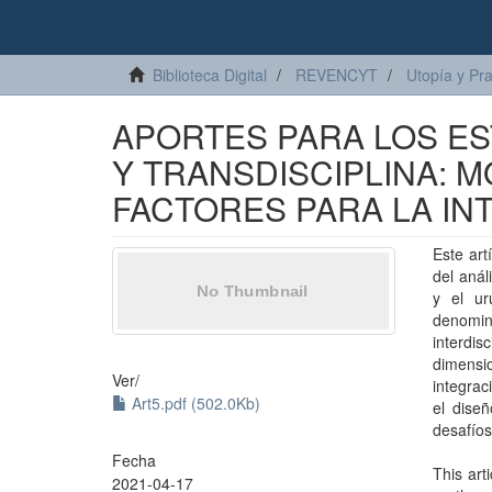
Biblioteca Digital
REVENCYT
Utopía y Pr
APORTES PARA LOS ES
Y TRANSDISCIPLINA: 
FACTORES PARA LA IN
Este art
del anál
y el ur
denomina
interdi
dimensi
Ver/
integrac
Art5.pdf (502.0Kb)
el dise
desafíos
Fecha
This art
2021-04-17