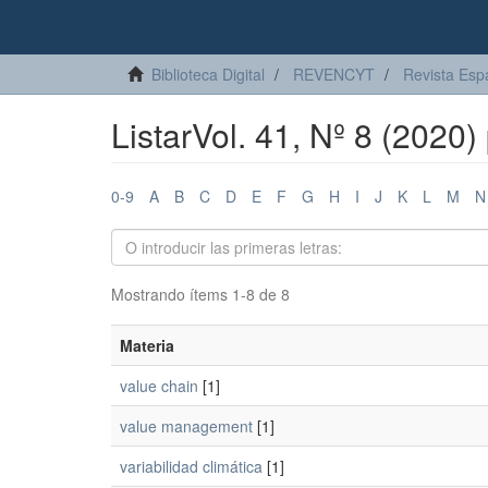
Biblioteca Digital
REVENCYT
Revista Esp
ListarVol. 41, Nº 8 (2020)
0-9
A
B
C
D
E
F
G
H
I
J
K
L
M
N
Mostrando ítems 1-8 de 8
Materia
value chain
[1]
value management
[1]
variabilidad climática
[1]