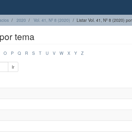
acios
2020
Vol. 41, Nº 8 (2020)
Listar Vol. 41, Nº 8 (2020) po
 por tema
O
P
Q
R
S
T
U
V
W
X
Y
Z
Ir