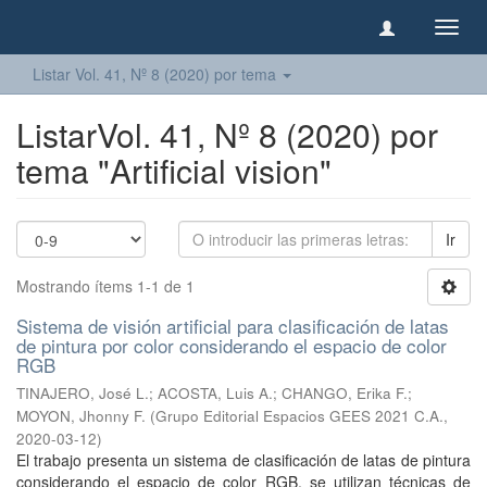
Camb
naveg
Listar Vol. 41, Nº 8 (2020) por tema
ListarVol. 41, Nº 8 (2020) por
tema "Artificial vision"
Ir
Mostrando ítems 1-1 de 1
Sistema de visión artificial para clasificación de latas
de pintura por color considerando el espacio de color
RGB
TINAJERO, José L.
;
ACOSTA, Luis A.
;
CHANGO, Erika F.
;
MOYON, Jhonny F.
(
Grupo Editorial Espacios GEES 2021 C.A.
,
2020-03-12
)
El trabajo presenta un sistema de clasificación de latas de pintura
considerando el espacio de color RGB, se utilizan técnicas de