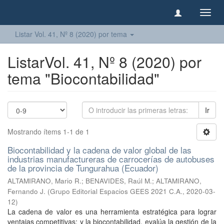
Camb
naveg
Listar Vol. 41, Nº 8 (2020) por tema
ListarVol. 41, Nº 8 (2020) por
tema "Biocontabilidad"
Ir
Mostrando ítems 1-1 de 1
Biocontabilidad y la cadena de valor global de las
industrias manufactureras de carrocerías de autobuses
de la provincia de Tungurahua (Ecuador)
ALTAMIRANO, Mario R.
;
BENAVIDES, Raúl M.
;
ALTAMIRANO,
Fernando J.
(
Grupo Editorial Espacios GEES 2021 C.A.
,
2020-03-
12
)
La cadena de valor es una herramienta estratégica para lograr
ventajas competitivas; y la biocontabilidad, evalúa la gestión de la