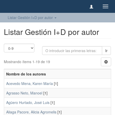
Camb
naveg
Listar Gestión I+D por autor
Listar Gestión I+D por autor
Ir
Mostrando ítems 1-19 de 19
Nombre de los autores
Acevedo Mena, Karen María
[1]
Agrasso Neto, Manoel
[1]
Agüero Hurtado, José Luis
[1]
Aliaga Pacore, Alicia Agromelis
[1]