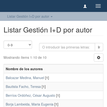
Camb
naveg
Listar Gestión I+D por autor
Listar Gestión I+D por autor
Ir
Mostrando ítems 1-10 de 10
Nombre de los autores
Balcazar Medina, Manuel
[1]
Bautista Facho, Teresa
[1]
Berríos Ordóñez, César Augusto
[1]
Borja Lambeida, Maria Eugenia
[1]