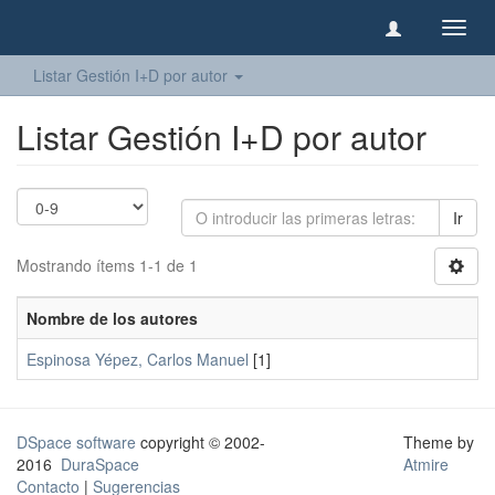
Camb
naveg
Listar Gestión I+D por autor
Listar Gestión I+D por autor
Ir
Mostrando ítems 1-1 de 1
Nombre de los autores
Espinosa Yépez, Carlos Manuel
[1]
DSpace software
copyright © 2002-
Theme by
2016
DuraSpace
Atmire
Contacto
|
Sugerencias