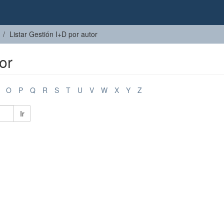
Listar Gestión I+D por autor
or
O
P
Q
R
S
T
U
V
W
X
Y
Z
Ir