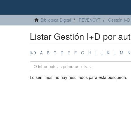
Biblioteca Digital
REVENCYT
Gestión I+D
Listar Gestión I+D por aut
0-9
A
B
C
D
E
F
G
H
I
J
K
L
M
N
Lo sentimos, no hay resultados para esta búsqueda.