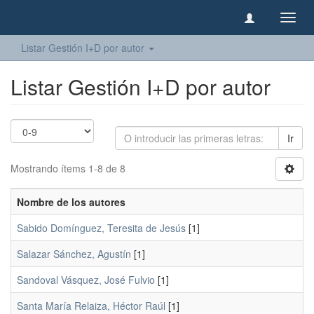
Camb
naveg
Listar Gestión I+D por autor
Listar Gestión I+D por autor
Ir
Mostrando ítems 1-8 de 8
Nombre de los autores
Sabido Domínguez, Teresita de Jesús
[1]
Salazar Sánchez, Agustín
[1]
Sandoval Vásquez, José Fulvio
[1]
Santa María Relaiza, Héctor Raúl
[1]