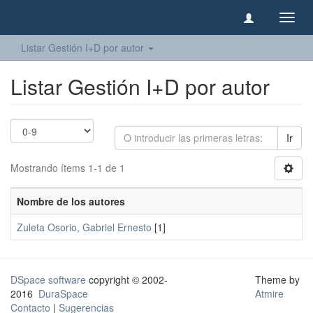
Camb
naveg
Listar Gestión I+D por autor
Listar Gestión I+D por autor
Ir
Mostrando ítems 1-1 de 1
Nombre de los autores
Zuleta Osorio, Gabriel Ernesto
[1]
DSpace software
copyright © 2002-
Theme by
2016
DuraSpace
Atmire
Contacto
|
Sugerencias