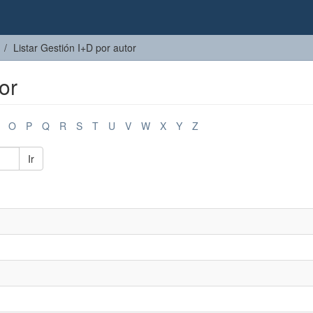
Listar Gestión I+D por autor
or
O
P
Q
R
S
T
U
V
W
X
Y
Z
Ir