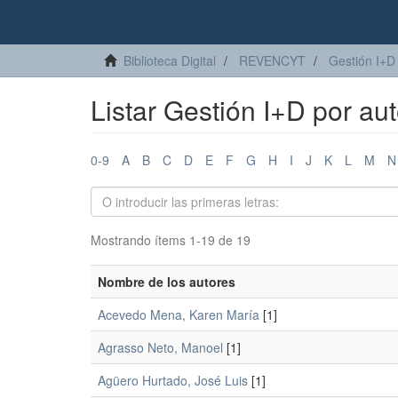
Biblioteca Digital
REVENCYT
Gestión I+D
Listar Gestión I+D por aut
0-9
A
B
C
D
E
F
G
H
I
J
K
L
M
N
Mostrando ítems 1-19 de 19
Nombre de los autores
Acevedo Mena, Karen María
[1]
Agrasso Neto, Manoel
[1]
Agüero Hurtado, José Luis
[1]