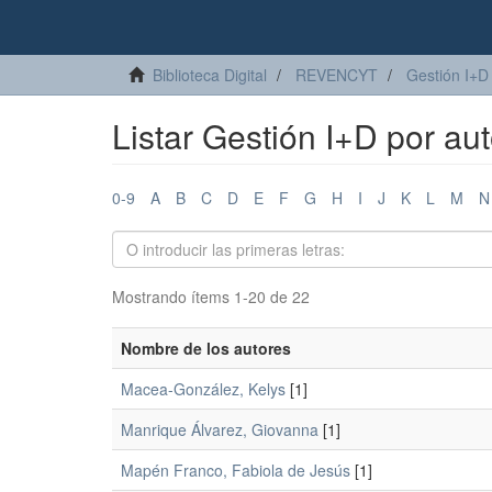
Biblioteca Digital
REVENCYT
Gestión I+D
Listar Gestión I+D por aut
0-9
A
B
C
D
E
F
G
H
I
J
K
L
M
N
Mostrando ítems 1-20 de 22
Nombre de los autores
Macea-González, Kelys
[1]
Manrique Álvarez, Giovanna
[1]
Mapén Franco, Fabiola de Jesús
[1]