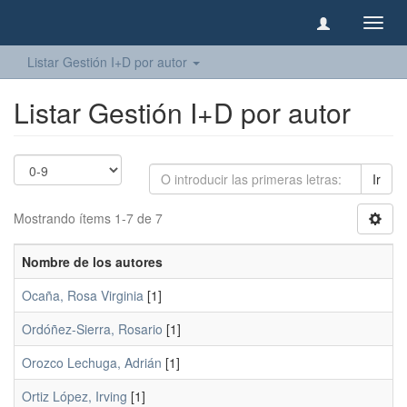
Camb
naveg
Listar Gestión I+D por autor
Listar Gestión I+D por autor
Ir
Mostrando ítems 1-7 de 7
Nombre de los autores
Ocaña, Rosa Virginia
[1]
Ordóñez-Sierra, Rosario
[1]
Orozco Lechuga, Adrián
[1]
Ortiz López, Irving
[1]