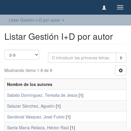
Camb
naveg
Listar Gestión I+D por autor
Listar Gestión I+D por autor
Ir
Mostrando ítems 1-8 de 8
Nombre de los autores
Sabido Domínguez, Teresita de Jesús
[1]
Salazar Sánchez, Agustín
[1]
Sandoval Vásquez, José Fulvio
[1]
Santa María Relaiza, Héctor Raúl
[1]