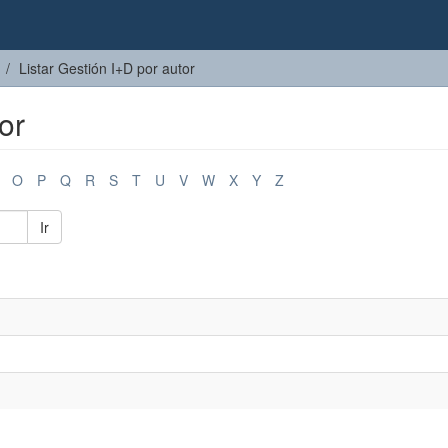
Listar Gestión I+D por autor
or
O
P
Q
R
S
T
U
V
W
X
Y
Z
Ir