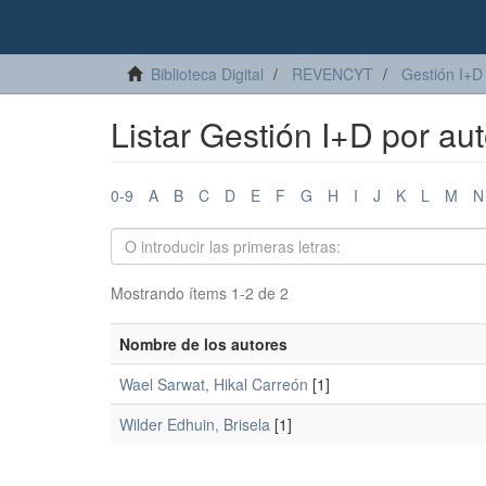
Biblioteca Digital
REVENCYT
Gestión I+D
Listar Gestión I+D por aut
0-9
A
B
C
D
E
F
G
H
I
J
K
L
M
N
Mostrando ítems 1-2 de 2
Nombre de los autores
Wael Sarwat, Hikal Carreón
[1]
Wilder Edhuin, Brisela
[1]