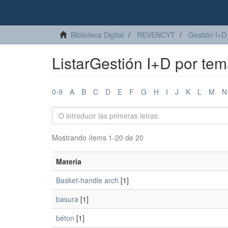
Biblioteca Digital
REVENCYT
Gestión I+D
ListarGestión I+D por te
0-9
A
B
C
D
E
F
G
H
I
J
K
L
M
N
Mostrando ítems 1-20 de 20
Materia
Basket-handle arch
[1]
basura
[1]
béton
[1]