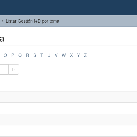
Listar Gestión I+D por tema
ma
O
P
Q
R
S
T
U
V
W
X
Y
Z
Ir