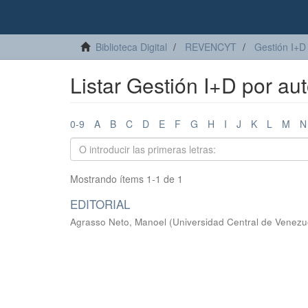
Biblioteca Digital
REVENCYT
Gestión I+D
Listar Gestión I+D por au
0-9
A
B
C
D
E
F
G
H
I
J
K
L
M
N
Mostrando ítems 1-1 de 1
EDITORIAL
Agrasso Neto, Manoel
(
Universidad Central de Venezu