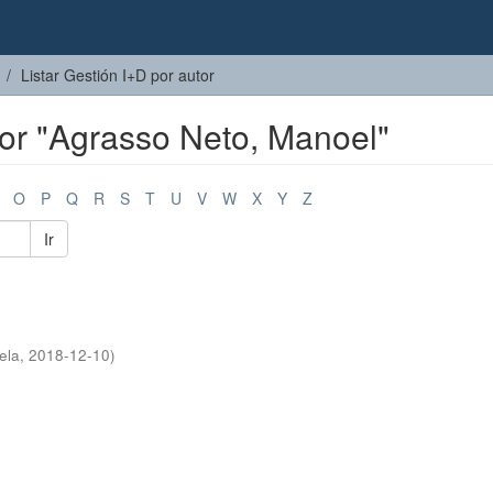
Listar Gestión I+D por autor
tor "Agrasso Neto, Manoel"
O
P
Q
R
S
T
U
V
W
X
Y
Z
Ir
ela
,
2018-12-10
)