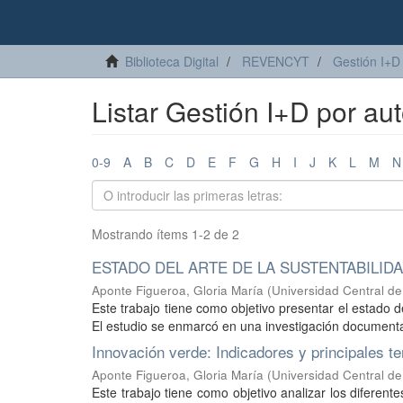
Biblioteca Digital
REVENCYT
Gestión I+D
Listar Gestión I+D por au
0-9
A
B
C
D
E
F
G
H
I
J
K
L
M
N
Mostrando ítems 1-2 de 2
ESTADO DEL ARTE DE LA SUSTENTABILID
Aponte Figueroa, Gloria María
(
Universidad Central d
Este trabajo tiene como objetivo presentar el estado de
El estudio se enmarcó en una investigación documental y
Innovación verde: Indicadores y principales t
Aponte Figueroa, Gloria María
(
Universidad Central d
Este trabajo tiene como objetivo analizar los diferent