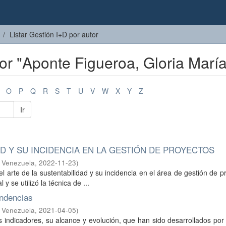
Listar Gestión I+D por autor
tor "Aponte Figueroa, Gloria María
O
P
Q
R
S
T
U
V
W
X
Y
Z
Ir
AD Y SU INCIDENCIA EN LA GESTIÓN DE PROYECTOS
e Venezuela
,
2022-11-23
)
l arte de la sustentabilidad y su incidencia en el área de gestión de p
 se utilizó la técnica de ...
endencias
e Venezuela
,
2021-04-05
)
es indicadores, su alcance y evolución, que han sido desarrollados por