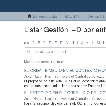
Biblioteca Digital
REVENCYT
Gestión I+D
Listar Gestión I+D por au
0-9
A
B
C
D
E
F
G
H
I
J
K
L
M
N
Mostrando ítems 1-2 de 2
EL ORIENTE MEDIO EN EL CONTEXTO MO
Asker Hasan, Kasim
(
Universidad Central de Venezuel
El propósito de este artículo es el de describir y an
economías occidentales, lideradas por los Estados Uni
EL PETROLEO EN EL TORBELLINO DEL C
Asker Hasan, Kasim
(
Universidad Central de Venezuel
Para la séptima década del sigloXX, el mundo est