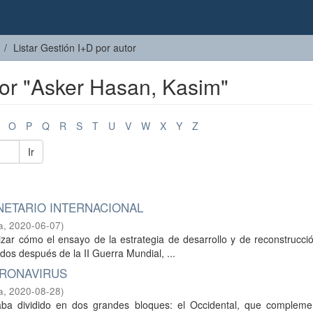
Listar Gestión I+D por autor
tor "Asker Hasan, Kasim"
O
P
Q
R
S
T
U
V
W
X
Y
Z
Ir
NETARIO INTERNACIONAL
a
,
2020-06-07
)
alizar cómo el ensayo de la estrategia de desarrollo y de reconstrucci
dos después de la II Guerra Mundial, ...
ORONAVIRUS
a
,
2020-08-28
)
aba dividido en dos grandes bloques: el Occidental, que compleme